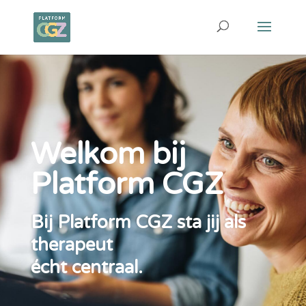
Welkom bij
Platform CGZ
Bij Platform CGZ sta jij als
therapeut
écht centraal.