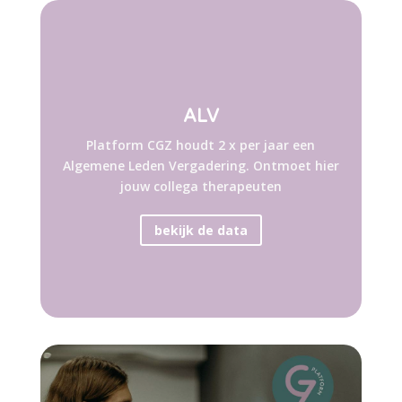
ALV
Platform CGZ houdt 2 x per jaar een
Algemene Leden Vergadering. Ontmoet hier
jouw collega therapeuten
bekijk de data