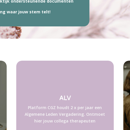
aktijk ondersteunende documenten
ing waar jouw stem telt!
ALV
Platform CGZ houdt 2 x per jaar een
.
Algemene Leden Vergadering. Ontmoet
hier jouw collega therapeuten