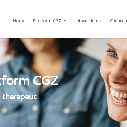
Home
Platform CGZ
Lid worden
Cliënten
atform CGZ
ls therapeut