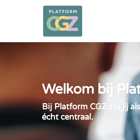
Welkom bij Pl
Bij Platform CGZ sta jij a
écht centraal.