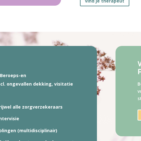
vind je therapeut
, Beroeps-en
B
cl. ongevallen dekking, visitatie
v
s
ijwel alle zorgverzekeraars
ntervisie
ingen (multidisciplinair)